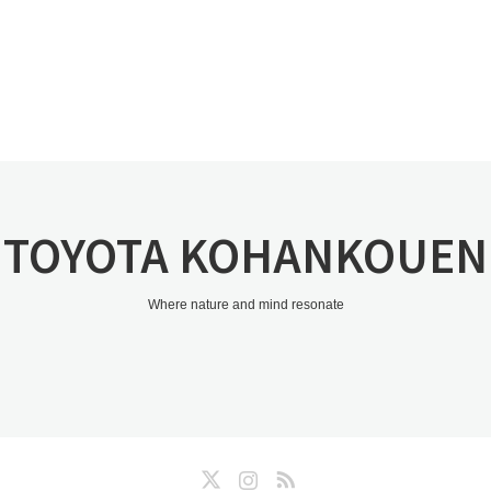
TOYOTA KOHANKOUEN
Where nature and mind resonate
Twitter
Instagram
RSS