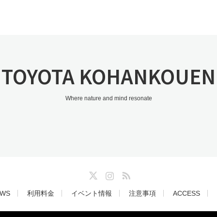
TOYOTA KOHANKOUEN
Where nature and mind resonate
Twitter
Instagram
RSS
WS
利用料金
イベント情報
注意事項
ACCESS