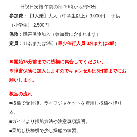
日祝日実施 午前の部 10時から約90分
参加費
：【1人乗】大人（中学生以上）3,0
00円 子供
（小学生） 2,500円
保険：
障害保険加入（参加費に含まれます）
定員
：11名または9艇（
最少催行人員 3名または2艇
）
※開始15分前までに桟橋に集合してください。
※障害保険に加入しますのでキャンセルは3日前までにお
願いします。
教室の流れ
■桟橋で受付後、ライフジャケットを着用し桟橋へ降り
る。
■ガイドより操船方法や注意事項説明。
■乗船し桟橋横で少し操船の練習。