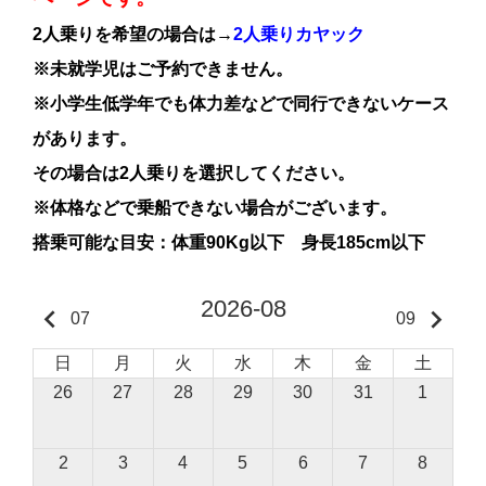
2人乗りを希望の場合は→
2人乗りカヤック
※未就学児はご予約できません。
※小学生低学年でも体力差などで同行できないケース
があります。
その場合は2人乗りを選択してください。
※体格などで乗船できない場合がございます。
搭乗可能な目安：体重90Kg以下 身長185cm以下
2026-08
keyboard_arrow_left
keyboard_arrow_right
07
09
日
月
火
水
木
金
土
26
27
28
29
30
31
1
2
3
4
5
6
7
8