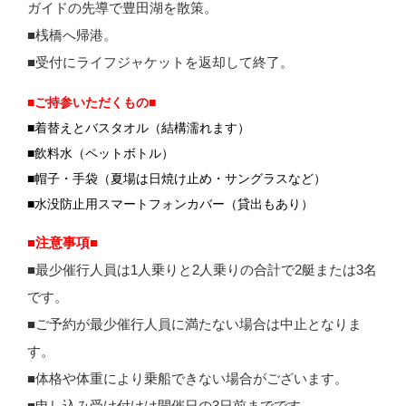
ガイドの先導で豊田湖を散策。
■桟橋へ帰港。
■受付にライフジャケットを返却して終了。
■ご持参いただくもの■
■着替えとバスタオル（結構濡れます）
■飲料水（ペットボトル）
■帽子・手袋（夏場は日焼け止め・サングラスなど）
■水没防止用スマートフォンカバー（貸出もあり）
■注意事項■
■最少催行人員は1人乗りと2人乗りの合計で2艇または3名
です。
■ご予約が最少催行人員に満たない場合は中止となりま
す。
■体格や体重により乗船できない場合がございます。
■申し込み受け付けは開催日の3日
前までです。